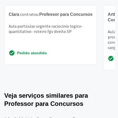
contratou
Clara
Professor para Concursos
Arth
Conc
Aula particular urgente raciocinio logico-
quantitativo- roteiro fgv direito SP
Aula 
proce
concu
cargo
pelo 
Pedido atendido
Veja serviços similares para
Professor para Concursos