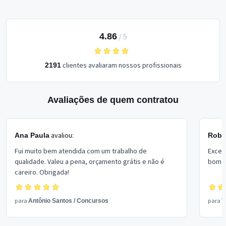
4.86
/
5
clientes avaliaram nossos profissionais
2191
Avaliações de quem contratou
avaliou:
Ana Paula
Rober
Fui muito bem atendida com um trabalho de
Excel
qualidade. Valeu a pena, orçamento grátis e não é
bom p
careiro. Obrigada!
para
para
Antônio Santos
/
Concursos
V