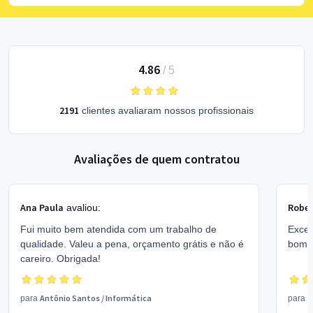
4.86
/
5
2191
clientes avaliaram nossos profissionais
Avaliações de quem contratou
Ana Paula
Rober
avaliou:
Fui muito bem atendida com um trabalho de
Excel
qualidade. Valeu a pena, orçamento grátis e não é
bom 
careiro. Obrigada!
Antônio Santos
/
Informática
V
para
para