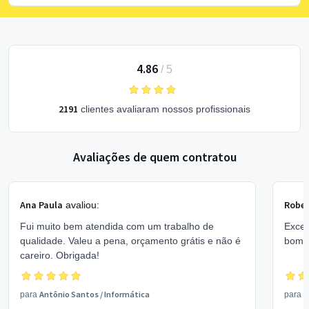
4.86
/
5
2191
clientes avaliaram nossos profissionais
Avaliações de quem contratou
Ana Paula
Rober
avaliou:
Fui muito bem atendida com um trabalho de
Excel
qualidade. Valeu a pena, orçamento grátis e não é
bom 
careiro. Obrigada!
Antônio Santos
/
Informática
V
para
para