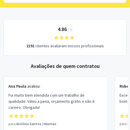
4.86
/
5
2191
clientes avaliaram nossos profissionais
Avaliações de quem contratou
Ana Paula
avaliou:
Rober
Fui muito bem atendida com um trabalho de
Excel
qualidade. Valeu a pena, orçamento grátis e não é
bom p
careiro. Obrigada!
para
Antônio Santos
/
Idiomas
para
V