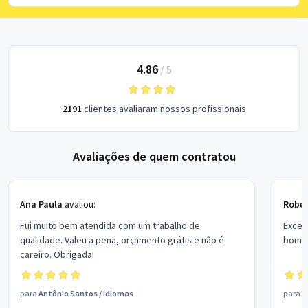
4.86
/
5
2191
clientes avaliaram nossos profissionais
Avaliações de quem contratou
Ana Paula
avaliou:
Rober
Fui muito bem atendida com um trabalho de
Excel
qualidade. Valeu a pena, orçamento grátis e não é
bom p
careiro. Obrigada!
para
Antônio Santos
/
Idiomas
para
V