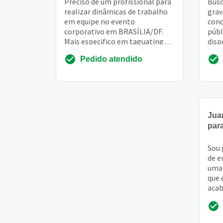
Preciso de um profissional para
Busc
realizar dinâmicas de trabalho
grav
em equipe no evento
conc
corporativo em BRASÍLIA/DF.
públ
Mais especifico em taguatinga
disp
no dia 16 e 17/07 dinâmicas
comp
Pedido atendido
curtas que ensinem...
em b
Jua
par
Sou 
de e
uma 
que 
acab
cont
tota