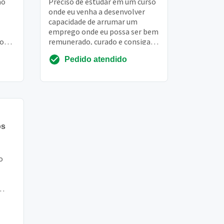
ão
Preciso de estudar em um curso
onde eu venha a desenvolver
capacidade de arrumar um
emprego onde eu possa ser bem
do
remunerado, curado e consiga
s
me reerguer
Pedido atendido
.
os
o