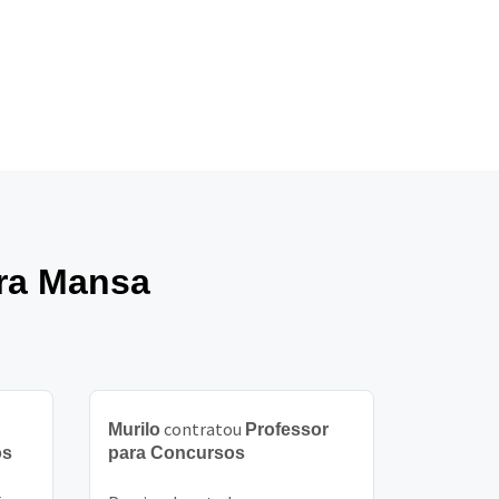
rra Mansa
contratou
Murilo
Professor
os
para Concursos