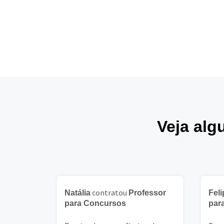
Veja alg
contratou
Natália
Professor
Feli
para Concursos
par