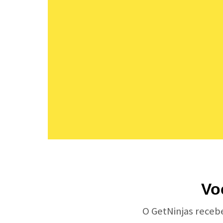
Vo
O GetNinjas receb