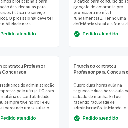
amos profissionais para
Didática para concurso do s
ação de videoaulas para
gonçalo do amarante pra
ursos ( ética no serviço
professora no nível
ico). O profissional deve ter
fundamental 1. Tenho uma
onibilidade para
deficiência visual e a fonte 
arecer à empresa, situada
conteúdo deve ser no 18 e o
Pedido atendido
Pedido atendido
h. Buscamos p...
exercícios e o gabarito tam..
contratou
contratou
n
Professor
Francisco
a Concursos
Professor para Concurs
graduanda de administração
Quero duas horas aula na
mpresas pela ufrrj e TO com
segunda e duas horas aula n
matéria de contabilidade
sábado de manhã. Estou
eu sempre tive horror e eu
fazendo faculdade de
ei perdendo umas aulas por
administração, iniciando, e
a do estágio e fiquei
quero que o professor me
Pedido atendido
Pedido atendido
lme...
direcione em todas as
disciplinas me...