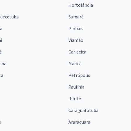
Hortolândia
quecetuba
Sumaré
na
Pinhais
í
Viamão
é
Cariacica
ana
Maricá
ta
Petrópolis
Paulínia
Ibirité
Caraguatatuba
s
Araraquara