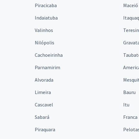
Piracicaba
Maceió
Indaiatuba
Itaqua
Valinhos
Teresi
Nilópolis
Gravata
Cachoeirinha
Taubat
Parnamirim
Americ
Alvorada
Mesqui
Limeira
Bauru
Cascavel
Itu
Sabará
Franca
Piraquara
Pelota