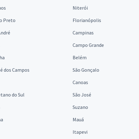
hos
Niterói
o Preto
Florianópolis
André
Campinas
s
Campo Grande
lha
Belém
sé dos Campos
São Gonçalo
Canoas
tano do Sul
São José
á
Suzano
na
Mauá
Itapevi