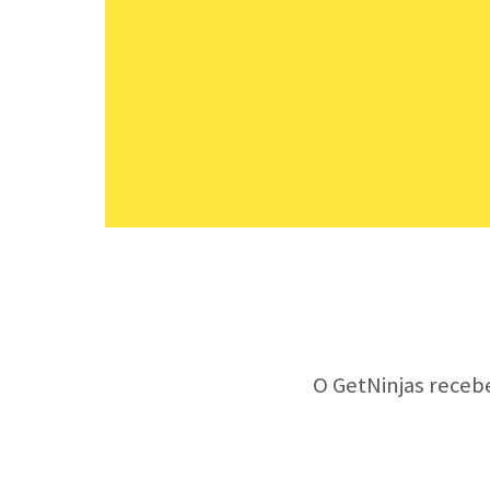
O GetNinjas receb