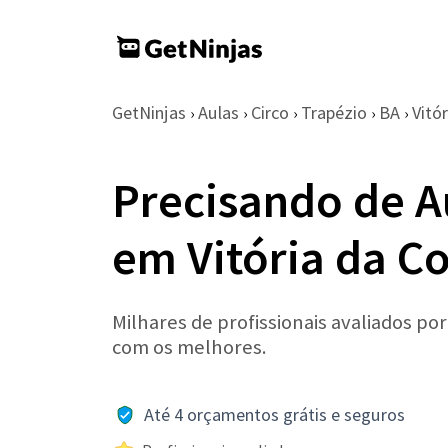
GetNinjas
Aulas
Circo
Trapézio
BA
Vitó
›
›
›
›
›
Precisando de A
em Vitória da C
Milhares de profissionais avaliados po
com os melhores.
Até 4 orçamentos grátis e seguros