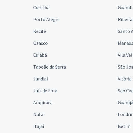
Curitiba
Guarul
Porto Alegre
Ribeirã
Recife
Santo 
Osasco
Manau
Cuiabá
Vila Ve
Taboão da Serra
São Jo
Jundiaí
Vitória
Juiz de Fora
São Cae
Arapiraca
Guaruj
Natal
Londri
Itajaí
Betim