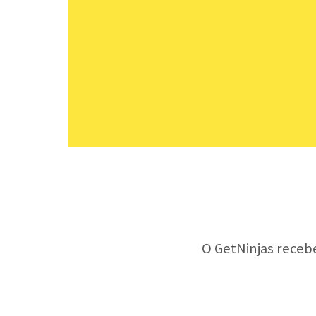
O GetNinjas receb