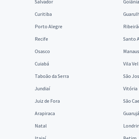
Salvador
Goiâni
Curitiba
Guarul
Porto Alegre
Ribeirã
Recife
Santo 
Osasco
Manau
Cuiabá
Vila Ve
Taboão da Serra
São Jo
Jundiaí
Vitória
Juiz de Fora
São Cae
Arapiraca
Guaruj
Natal
Londri
Itajaí
Betim