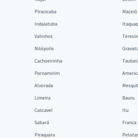
Piracicaba
Maceió
Indaiatuba
Itaqua
Valinhos
Teresi
Nilópolis
Gravata
Cachoeirinha
Taubat
Parnamirim
Americ
Alvorada
Mesqui
Limeira
Bauru
Cascavel
Itu
Sabará
Franca
Piraquara
Pelota