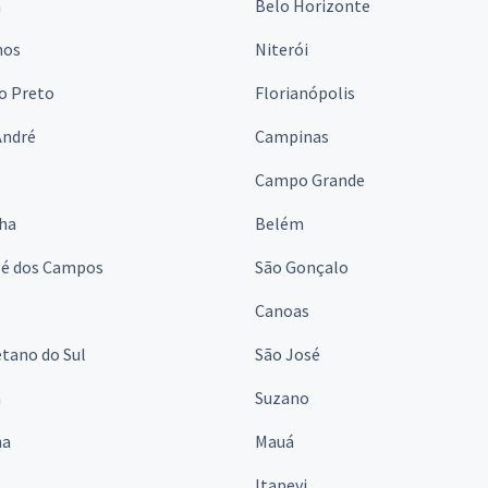
a
Belo Horizonte
hos
Niterói
o Preto
Florianópolis
André
Campinas
s
Campo Grande
lha
Belém
sé dos Campos
São Gonçalo
Canoas
tano do Sul
São José
á
Suzano
na
Mauá
Itapevi