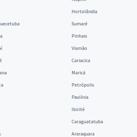
Hortolândia
quecetuba
Sumaré
na
Pinhais
í
Viamão
é
Cariacica
ana
Maricá
ta
Petrópolis
Paulínia
Ibirité
Caraguatatuba
s
Araraquara