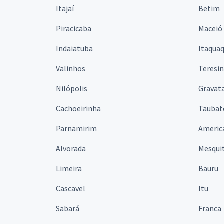
Itajaí
Betim
Piracicaba
Maceió
Indaiatuba
Itaqua
Valinhos
Teresi
Nilópolis
Gravata
Cachoeirinha
Taubat
Parnamirim
Americ
Alvorada
Mesqui
Limeira
Bauru
Cascavel
Itu
Sabará
Franca