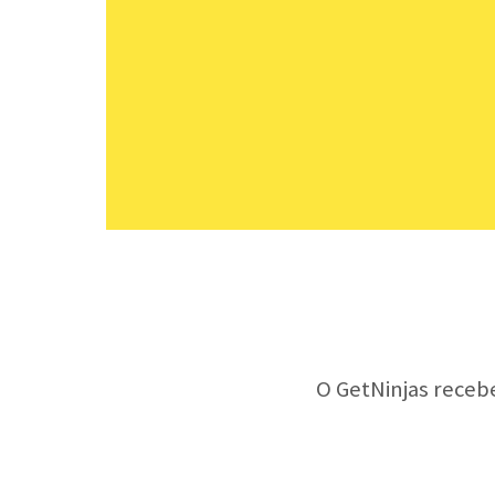
O GetNinjas receb