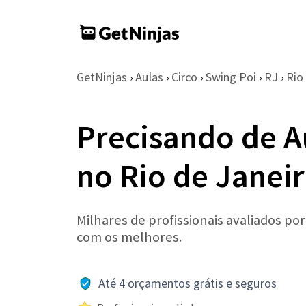
GetNinjas
Aulas
Circo
Swing Poi
RJ
Rio
›
›
›
›
›
Precisando de A
no Rio de Janei
Milhares de profissionais avaliados po
com os melhores.
Até 4 orçamentos grátis e seguros