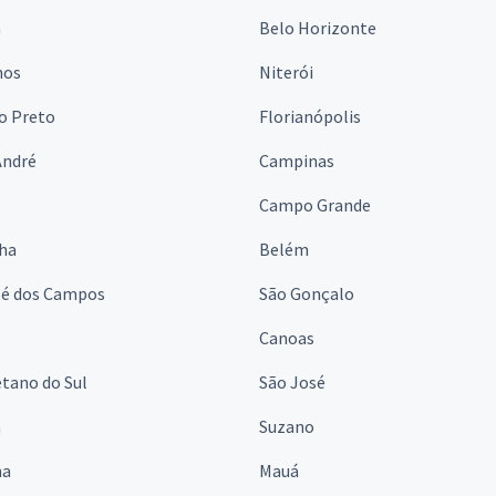
a
Belo Horizonte
hos
Niterói
o Preto
Florianópolis
André
Campinas
s
Campo Grande
lha
Belém
sé dos Campos
São Gonçalo
Canoas
tano do Sul
São José
á
Suzano
na
Mauá