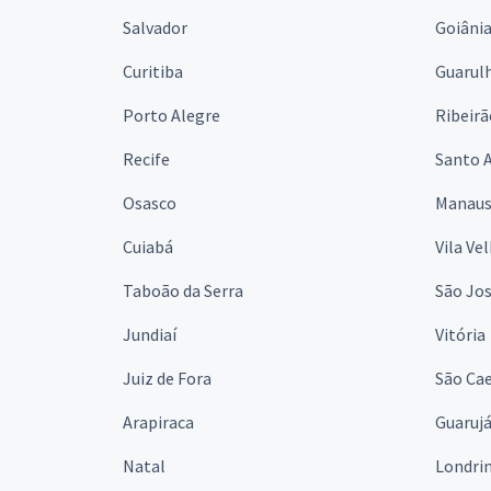
Salvador
Goiâni
Curitiba
Guarul
Porto Alegre
Ribeirã
Recife
Santo 
Osasco
Manau
Cuiabá
Vila Ve
Taboão da Serra
São Jo
Jundiaí
Vitória
Juiz de Fora
São Cae
Arapiraca
Guaruj
Natal
Londri