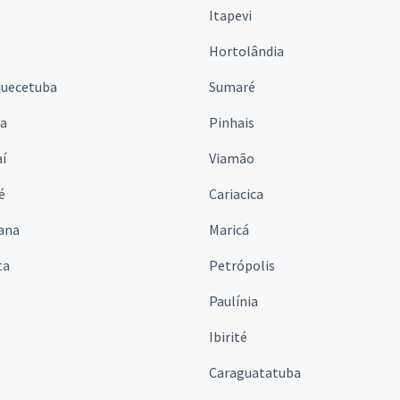
Itapevi
Hortolândia
quecetuba
Sumaré
na
Pinhais
í
Viamão
é
Cariacica
ana
Maricá
ta
Petrópolis
Paulínia
Ibirité
Caraguatatuba