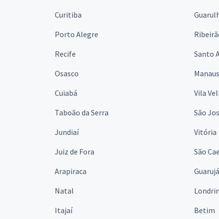
Curitiba
Guarul
Porto Alegre
Ribeirã
Recife
Santo 
Osasco
Manau
Cuiabá
Vila Ve
Taboão da Serra
São Jo
Jundiaí
Vitória
Juiz de Fora
São Cae
Arapiraca
Guaruj
Natal
Londri
Itajaí
Betim