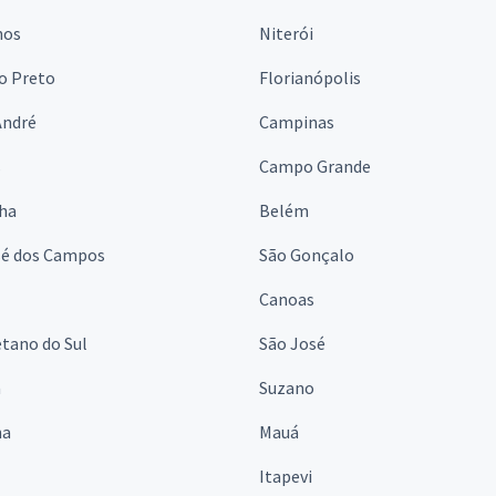
hos
Niterói
o Preto
Florianópolis
André
Campinas
s
Campo Grande
lha
Belém
sé dos Campos
São Gonçalo
Canoas
tano do Sul
São José
á
Suzano
na
Mauá
Itapevi