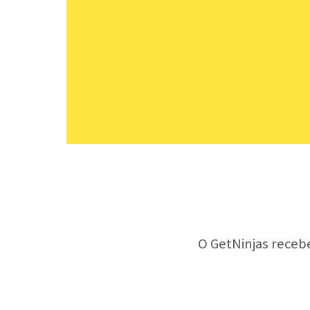
O GetNinjas receb