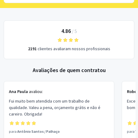
4.86
/
5
2191
clientes avaliaram nossos profissionais
Avaliações de quem contratou
Ana Paula
avaliou:
Rober
Fui muito bem atendida com um trabalho de
Excel
qualidade. Valeu a pena, orçamento grátis e não é
bom p
careiro. Obrigada!
para
Antônio Santos
/
Palhaço
para
V