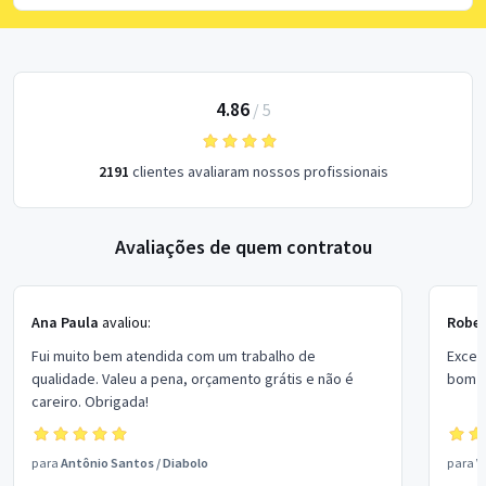
4.86
/
5
2191
clientes avaliaram nossos profissionais
Avaliações de quem contratou
Ana Paula
avaliou:
Rober
Fui muito bem atendida com um trabalho de
Excel
qualidade. Valeu a pena, orçamento grátis e não é
bom p
careiro. Obrigada!
para
Antônio Santos
/
Diabolo
para
V