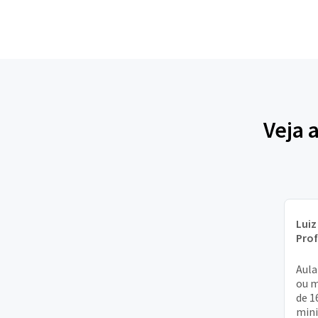
Veja 
Luiz
Pro
Aula
ou m
de 1
mini