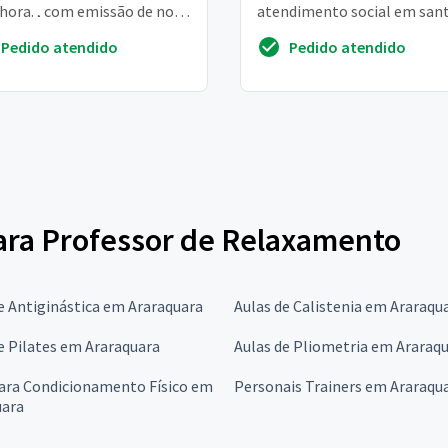
 hora. , com emissão de nota
atendimento social em san
restação de serviços
andré – SP. ✨ informações d
Pedido atendido
Pedido atendido
carga horá 52h mensais /
remuneraç...
para Professor de Relaxamento
e Antiginástica em Araraquara
Aulas de Calistenia em Araraqu
e Pilates em Araraquara
Aulas de Pliometria em Araraq
para Condicionamento Físico em
Personais Trainers em Araraqu
uara