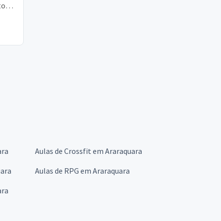
to
a
ara
Aulas de Crossfit em Araraquara
uara
Aulas de RPG em Araraquara
ara