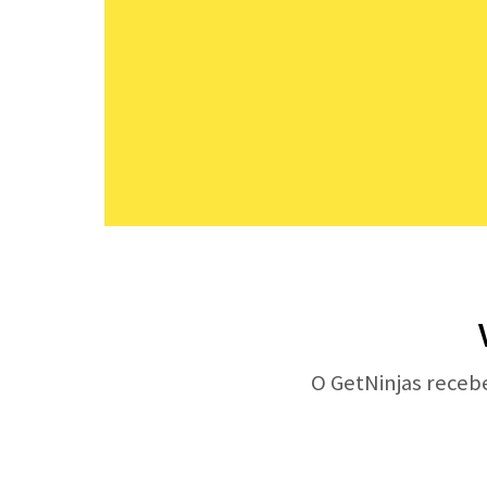
O GetNinjas receb