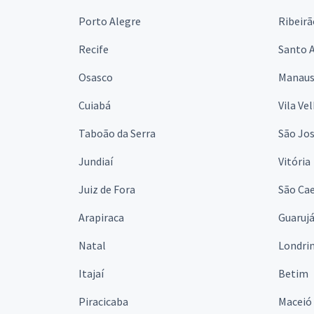
Porto Alegre
Ribeirã
Recife
Santo 
Osasco
Manau
Cuiabá
Vila Ve
Taboão da Serra
São Jo
Jundiaí
Vitória
Juiz de Fora
São Cae
Arapiraca
Guaruj
Natal
Londri
Itajaí
Betim
Piracicaba
Maceió