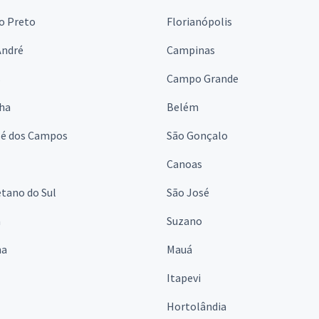
o Preto
Florianópolis
André
Campinas
s
Campo Grande
lha
Belém
sé dos Campos
São Gonçalo
Canoas
tano do Sul
São José
á
Suzano
na
Mauá
Itapevi
Hortolândia