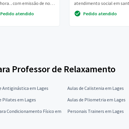
 hora. , com emissão de nota
atendimento social em san
restação de serviços
andré – SP. ✨ informações d
Pedido atendido
Pedido atendido
carga horá 52h mensais /
remuneraç...
para Professor de Relaxamento
e Antiginástica em Lages
Aulas de Calistenia em Lages
e Pilates em Lages
Aulas de Pliometria em Lages
para Condicionamento Físico em
Personais Trainers em Lages