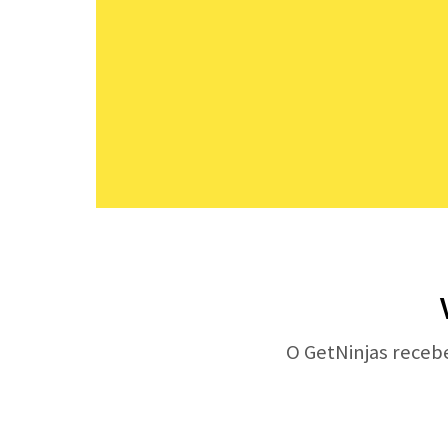
O GetNinjas receb