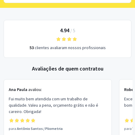
4.94
/
5
53
clientes avaliaram nossos profissionais
Avaliações de quem contratou
Ana Paula
avaliou:
Rober
Fui muito bem atendida com um trabalho de
Excel
qualidade. Valeu a pena, orçamento grátis e não é
bom p
careiro. Obrigada!
para
Antônio Santos
/
Pliometria
para
V