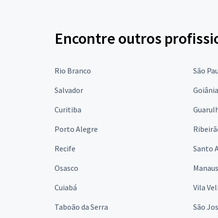
Encontre outros profissi
Rio Branco
São Pa
Salvador
Goiâni
Curitiba
Guarul
Porto Alegre
Ribeirã
Recife
Santo 
Osasco
Manau
Cuiabá
Vila Ve
Taboão da Serra
São Jo