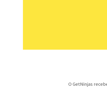
O GetNinjas receb