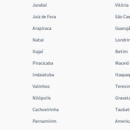
Jundiaí
Vitória
Juiz de Fora
São Cae
Arapiraca
Guaruj
Natal
Londri
Itajaí
Betim
Piracicaba
Maceió
Indaiatuba
Itaqua
Valinhos
Teresi
Nilópolis
Gravata
Cachoeirinha
Taubat
Parnamirim
Americ