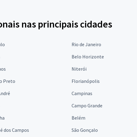
onais nas principais cidades
ulo
Rio de Janeiro
a
Belo Horizonte
hos
Niterói
o Preto
Florianópolis
André
Campinas
s
Campo Grande
lha
Belém
sé dos Campos
São Gonçalo