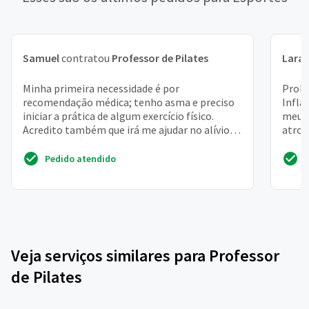
Samuel
contratou
Professor de Pilates
Lara
Minha primeira necessidade é por
Probl
recomendação médica; tenho asma e preciso
Infla
iniciar a prática de algum exercício físico.
meu m
Acredito também que irá me ajudar no alívio
atrof
do stress além claro, m...
alon
Pedido atendido
Veja serviços similares para Professor
de Pilates