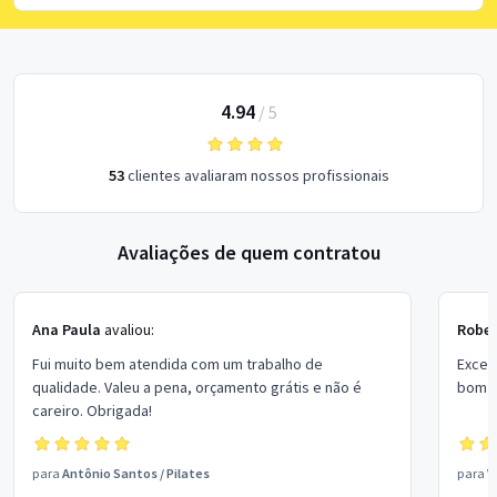
4.94
/
5
53
clientes avaliaram nossos profissionais
Avaliações de quem contratou
Ana Paula
avaliou:
Rober
Fui muito bem atendida com um trabalho de
Excel
qualidade. Valeu a pena, orçamento grátis e não é
bom p
careiro. Obrigada!
para
Antônio Santos
/
Pilates
para
V