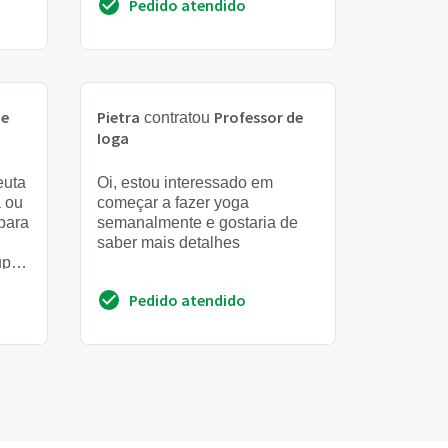
Pedido atendido
procrastinação
de
Pietra
Professor de
contratou
Ioga
euta
Oi, estou interessado em
a ou
começar a fazer yoga
para
semanalmente e gostaria de
saber mais detalhes
uper
e
Pedido atendido