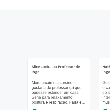
Alice
Professor de
Nat
contratou
Ioga
Iog
Moro próximo a cursino e
Gost
gostaria de professor (a) que
orça
pudesse estender em casa.
do j
Seria para relaxamento,
inte
postura e respiração. Faria eu
musc
e minha filha de 12 anos
e me