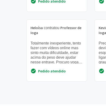
Pedido atendido
Heloísa
Professor de
Kevi
contratou
Ioga
Iog
Totalmente inexperiente, tento
Prec
fazer com vídeos online mas
devi
sinto muita dificuldade, estar
esqu
acima do peso deve ajudar
liga
nesse entrave. Procuro yoga
grau
para melhora de vida, o pouco
com 
Pedido atendido
que estou faz...