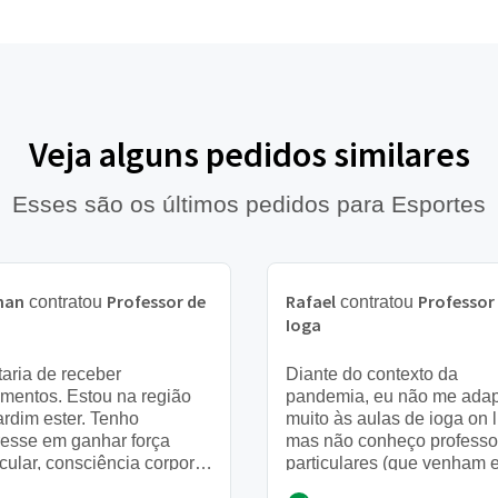
Veja alguns pedidos similares
Esses são os últimos pedidos para Esportes
han
Professor de
Rafael
Professor
contratou
contratou
a
Ioga
aria de receber
Diante do contexto da
mentos. Estou na região
pandemia, eu não me adap
ardim ester. Tenho
muito às aulas de ioga on l
resse em ganhar força
mas não conheço professo
ular, consciência corporal
particulares (que venham 
lhor da respiração
casa) dessa modalidade, 