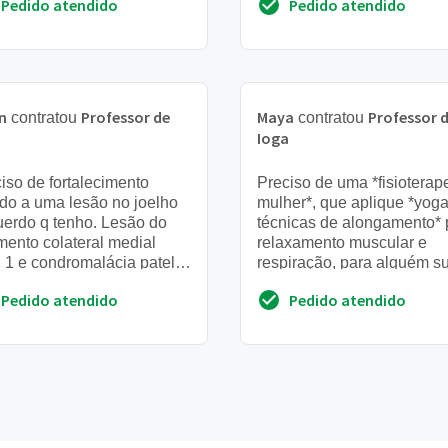
Pedido atendido
Pedido atendido
tenho noções de valor...
n
Professor de
Maya
Professor 
contratou
contratou
a
Ioga
iso de fortalecimento
Preciso de uma *fisioterap
do a uma lesão no joelho
mulher*, que aplique *yog
erdo q tenho. Lesão do
técnicas de alongamento* 
mento colateral medial
relaxamento muscular e
 1 e condromalácia patelar
respiração, para alguém s
fissura medial
iniciante com problemas d
Pedido atendido
Pedido atendido
mta dor na atm. ...