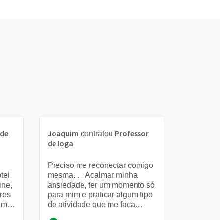
 de
Joaquim
Professor
contratou
de Ioga
Preciso me reconectar comigo
tei
mesma. . . Acalmar minha
ine,
ansiedade, ter um momento só
res
para mim e praticar algum tipo
em
de atividade que me faça
nem
querer sair de casa e vencer a