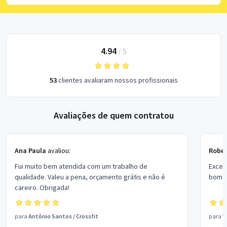
4.94
/
5
53
clientes avaliaram nossos profissionais
Avaliações de quem contratou
Ana Paula
avaliou:
Rober
Fui muito bem atendida com um trabalho de
Excel
qualidade. Valeu a pena, orçamento grátis e não é
bom p
careiro. Obrigada!
para
Antônio Santos
/
Crossfit
para
V