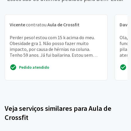
Vicente
contratou
Aula de Crossfit
Davi 
Perder peso! estou com 15 k acima do meu.
Ola, 
Obesidade gra 1. Não posso fazer muito
funci
impacto, por causa de hérnias na coluna.
pilat
Tenho 59 anos. Já fui bailarina. Estou sem
atend
ânimo e ansiosa
aluno
Pedido atendido
Veja serviços similares para Aula de
Crossfit