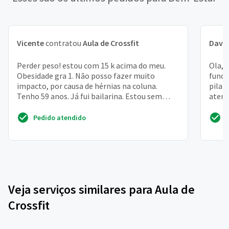
Vicente
contratou
Aula de Crossfit
Davi 
Perder peso! estou com 15 k acima do meu.
Ola, 
Obesidade gra 1. Não posso fazer muito
funci
impacto, por causa de hérnias na coluna.
pilat
Tenho 59 anos. Já fui bailarina. Estou sem
atend
ânimo e ansiosa
aluno
Pedido atendido
Veja serviços similares para Aula de
Crossfit