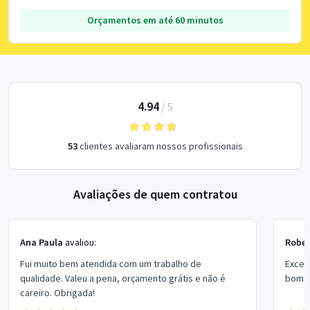
Orçamentos em até 60 minutos
4.94
/
5
53
clientes avaliaram nossos profissionais
Avaliações de quem contratou
Ana Paula
avaliou:
Rober
Fui muito bem atendida com um trabalho de
Excel
qualidade. Valeu a pena, orçamento grátis e não é
bom p
careiro. Obrigada!