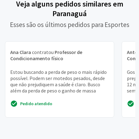
Veja alguns pedidos similares em
Paranaguá
Esses são os últimos pedidos para Esportes
Ana Clara
contratou
Professor de
Antô
Condicionamento físico
Cond
Estou buscando a perda de peso o mais rápido
Gosta
possível. Podem ser motedos pesados, desde
prepa
que não prejudiquem a saúde é claro. Busco
12 mi
além da perda de peso o ganho de massa
sem j
nessa 
Pedido atendido