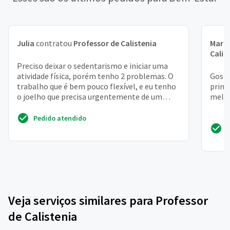
Julia
contratou
Professor de Calistenia
Mari
Calis
Preciso deixar o sedentarismo e iniciar uma
atividade física, porém tenho 2 problemas. O
Gosta
trabalho que é bem pouco flexível, e eu tenho
princ
o joelho que precisa urgentemente de um
melho
fortalecimen...
Pedido atendido
Veja serviços similares para Professor
de Calistenia