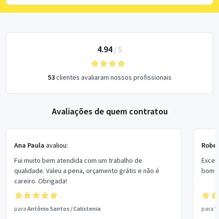
4.94
/
5
53
clientes avaliaram nossos profissionais
Avaliações de quem contratou
Ana Paula
avaliou:
Rober
Fui muito bem atendida com um trabalho de
Excel
qualidade. Valeu a pena, orçamento grátis e não é
bom p
careiro. Obrigada!
para
Antônio Santos
/
Calistenia
para
V