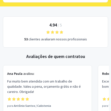
4.94
/
5
53
clientes avaliaram nossos profissionais
Avaliações de quem contratou
Ana Paula
avaliou:
Rober
Fui muito bem atendida com um trabalho de
Excel
qualidade. Valeu a pena, orçamento grátis e não é
bom p
careiro. Obrigada!
para
Antônio Santos
/
Calistenia
para
V