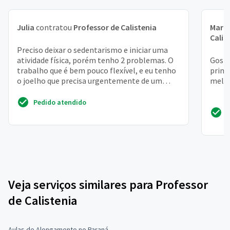
Julia
contratou
Professor de Calistenia
Mari
Calis
Preciso deixar o sedentarismo e iniciar uma
atividade física, porém tenho 2 problemas. O
Gosta
trabalho que é bem pouco flexível, e eu tenho
princ
o joelho que precisa urgentemente de um
melho
fortalecimen...
Pedido atendido
Veja serviços similares para Professor
de Calistenia
Aulas de Alongamento no Paraná