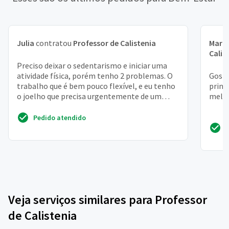
Julia
contratou
Professor de Calistenia
Mari
Calis
Preciso deixar o sedentarismo e iniciar uma
atividade física, porém tenho 2 problemas. O
Gosta
trabalho que é bem pouco flexível, e eu tenho
princ
o joelho que precisa urgentemente de um
melho
fortalecimen...
Pedido atendido
Veja serviços similares para Professor
de Calistenia