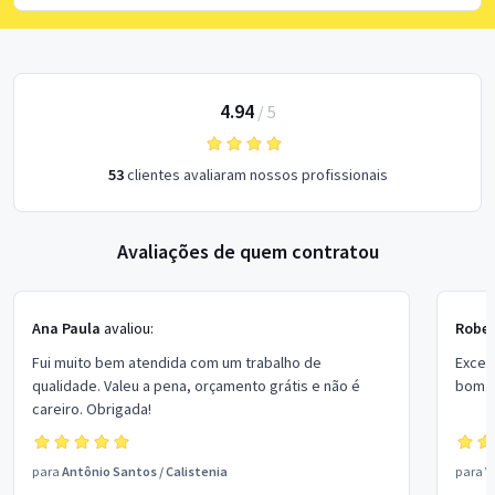
4.94
/
5
53
clientes avaliaram nossos profissionais
Avaliações de quem contratou
Ana Paula
avaliou:
Rober
Fui muito bem atendida com um trabalho de
Excel
qualidade. Valeu a pena, orçamento grátis e não é
bom p
careiro. Obrigada!
para
Antônio Santos
/
Calistenia
para
V