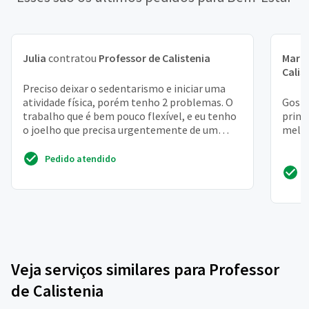
Julia
contratou
Professor de Calistenia
Mari
Calis
Preciso deixar o sedentarismo e iniciar uma
atividade física, porém tenho 2 problemas. O
Gosta
trabalho que é bem pouco flexível, e eu tenho
princ
o joelho que precisa urgentemente de um
melho
fortalecimen...
Pedido atendido
Veja serviços similares para Professor
de Calistenia