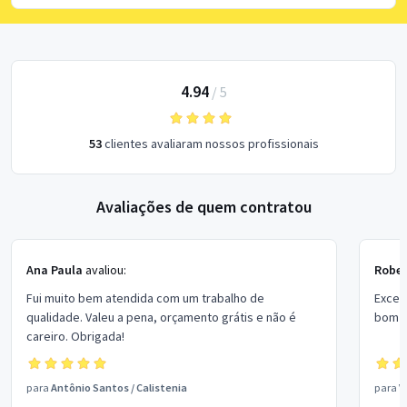
4.94
/
5
53
clientes avaliaram nossos profissionais
Avaliações de quem contratou
Ana Paula
avaliou:
Rober
Fui muito bem atendida com um trabalho de
Excel
qualidade. Valeu a pena, orçamento grátis e não é
bom p
careiro. Obrigada!
para
Antônio Santos
/
Calistenia
para
V