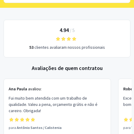
4.94
/
5
53
clientes avaliaram nossos profissionais
Avaliações de quem contratou
Ana Paula
avaliou:
Rober
Fui muito bem atendida com um trabalho de
Excel
qualidade. Valeu a pena, orçamento grátis e não é
bom p
careiro. Obrigada!
para
Antônio Santos
/
Calistenia
para
V