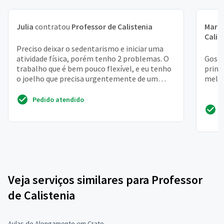
Julia
contratou
Professor de Calistenia
Mari
Calis
Preciso deixar o sedentarismo e iniciar uma
atividade física, porém tenho 2 problemas. O
Gosta
trabalho que é bem pouco flexível, e eu tenho
princ
o joelho que precisa urgentemente de um
melho
fortalecimen...
Pedido atendido
Veja serviços similares para Professor
de Calistenia
Aulas de Alongamento em Crato