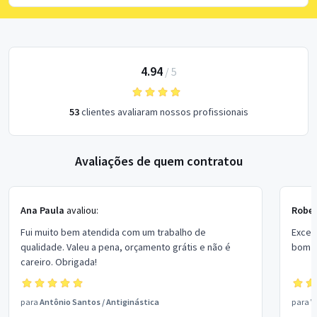
4.94
/
5
53
clientes avaliaram nossos profissionais
Avaliações de quem contratou
Ana Paula
avaliou:
Rober
Fui muito bem atendida com um trabalho de
Excel
qualidade. Valeu a pena, orçamento grátis e não é
bom p
careiro. Obrigada!
para
Antônio Santos
/
Antiginástica
para
V