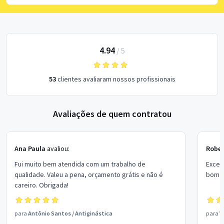
4.94
/
5
53
clientes avaliaram nossos profissionais
Avaliações de quem contratou
Ana Paula
avaliou:
Rober
Fui muito bem atendida com um trabalho de
Excel
qualidade. Valeu a pena, orçamento grátis e não é
bom p
careiro. Obrigada!
para
Antônio Santos
/
Antiginástica
para
V