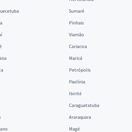
quecetuba
Sumaré
na
Pinhais
í
Viamão
é
Cariacica
ana
Maricá
ta
Petrópolis
Paulínia
Ibirité
Caraguatatuba
s
Araraquara
iano
Magé