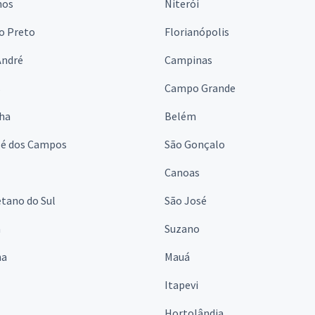
hos
Niterói
o Preto
Florianópolis
André
Campinas
s
Campo Grande
lha
Belém
sé dos Campos
São Gonçalo
Canoas
tano do Sul
São José
á
Suzano
na
Mauá
Itapevi
Hortolândia