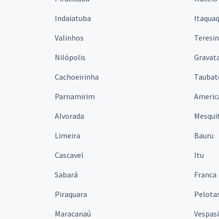
Indaiatuba
Itaqua
Valinhos
Teresi
Nilópolis
Gravata
Cachoeirinha
Taubat
Parnamirim
Americ
Alvorada
Mesqui
Limeira
Bauru
Cascavel
Itu
Sabará
Franca
Piraquara
Pelota
Maracanaú
Vespas