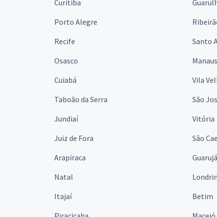
Curitiba
Guarul
Porto Alegre
Ribeirã
Recife
Santo 
Osasco
Manau
Cuiabá
Vila Ve
Taboão da Serra
São Jo
Jundiaí
Vitória
Juiz de Fora
São Cae
Arapiraca
Guaruj
Natal
Londri
Itajaí
Betim
Piracicaba
Maceió