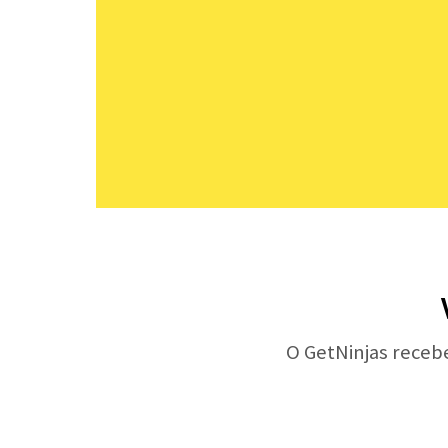
O GetNinjas receb