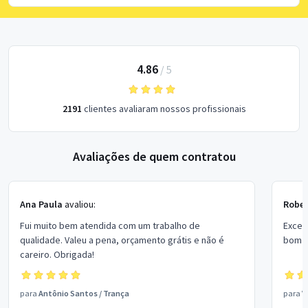
4.86
/
5
2191
clientes avaliaram nossos profissionais
Avaliações de quem contratou
Ana Paula
avaliou:
Rober
Fui muito bem atendida com um trabalho de
Excel
qualidade. Valeu a pena, orçamento grátis e não é
bom p
careiro. Obrigada!
para
Antônio Santos
/
Trança
para
V