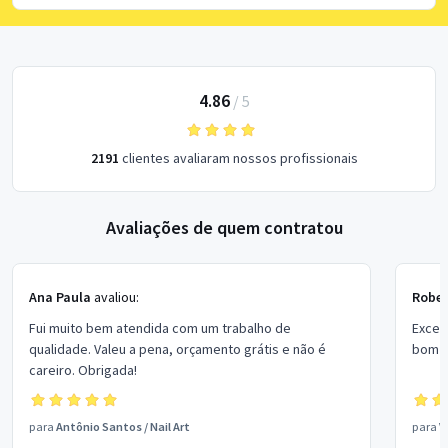
4.86
/
5
2191
clientes avaliaram nossos profissionais
Avaliações de quem contratou
Ana Paula
avaliou:
Rober
Fui muito bem atendida com um trabalho de
Excel
qualidade. Valeu a pena, orçamento grátis e não é
bom p
careiro. Obrigada!
para
Antônio Santos
/
Nail Art
para
V