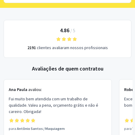
4.86
/
5
2191
clientes avaliaram nossos profissionais
Avaliações de quem contratou
Ana Paula
avaliou:
Rober
Fui muito bem atendida com um trabalho de
Excel
qualidade. Valeu a pena, orçamento grátis e não é
bom p
careiro. Obrigada!
para
Antônio Santos
/
Maquiagem
para
V