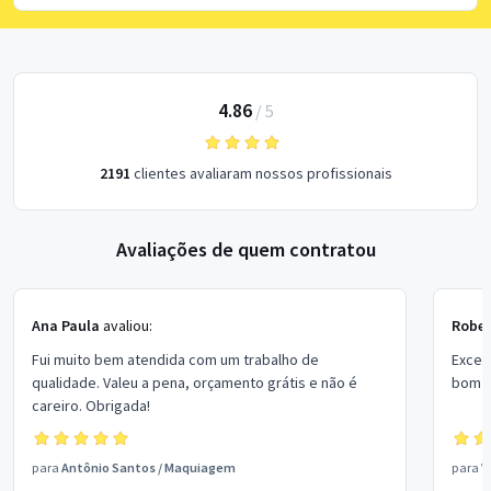
4.86
/
5
2191
clientes avaliaram nossos profissionais
Avaliações de quem contratou
Ana Paula
avaliou:
Rober
Fui muito bem atendida com um trabalho de
Excel
qualidade. Valeu a pena, orçamento grátis e não é
bom p
careiro. Obrigada!
para
Antônio Santos
/
Maquiagem
para
V