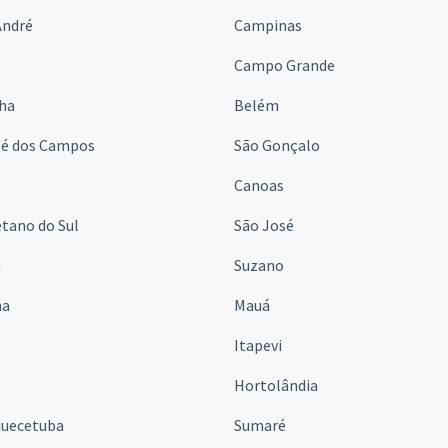
André
Campinas
s
Campo Grande
lha
Belém
sé dos Campos
São Gonçalo
Canoas
tano do Sul
São José
á
Suzano
na
Mauá
Itapevi
Hortolândia
quecetuba
Sumaré