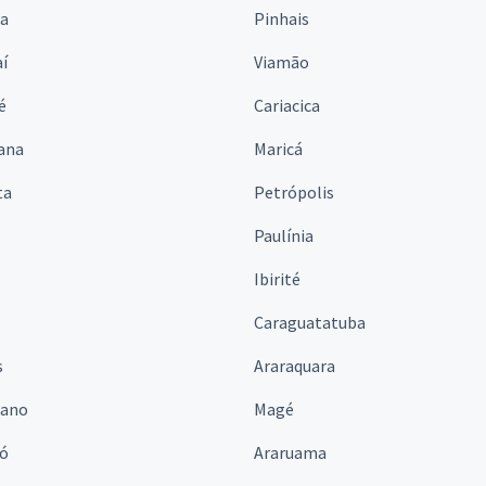
na
Pinhais
í
Viamão
é
Cariacica
ana
Maricá
ta
Petrópolis
Paulínia
Ibirité
Caraguatatuba
s
Araraquara
iano
Magé
ó
Araruama