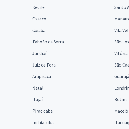
Recife
Santo 
Osasco
Manau
Cuiabá
Vila Ve
Taboão da Serra
São Jo
Jundiaí
Vitória
Juiz de Fora
São Cae
Arapiraca
Guaruj
Natal
Londri
Itajaí
Betim
Piracicaba
Maceió
Indaiatuba
Itaqua