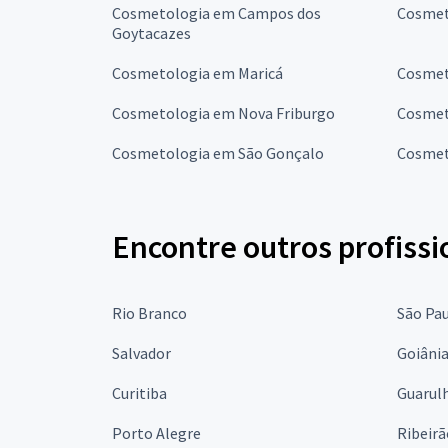
Cosmetologia em Campos dos
Cosmet
Goytacazes
Cosmetologia em Maricá
Cosmet
Cosmetologia em Nova Friburgo
Cosmet
Cosmetologia em São Gonçalo
Cosmet
Encontre outros profissi
Rio Branco
São Pa
Salvador
Goiâni
Curitiba
Guarul
Porto Alegre
Ribeirã