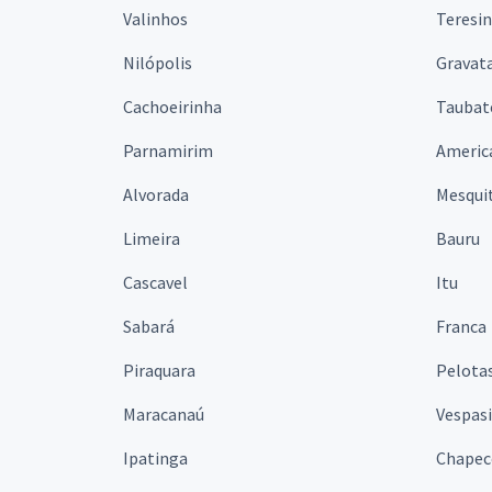
Valinhos
Teresi
Nilópolis
Gravata
Cachoeirinha
Taubat
Parnamirim
Americ
Alvorada
Mesqui
Limeira
Bauru
Cascavel
Itu
Sabará
Franca
Piraquara
Pelota
Maracanaú
Vespas
Ipatinga
Chapec