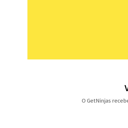
O GetNinjas receb