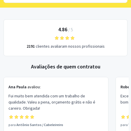
4.86
/
5
2191
clientes avaliaram nossos profissionais
Avaliações de quem contratou
Ana Paula
avaliou:
Rober
Fui muito bem atendida com um trabalho de
Excel
qualidade. Valeu a pena, orçamento grátis e não é
bom p
careiro. Obrigada!
para
Antônio Santos
/
Cabeleireiro
para
V