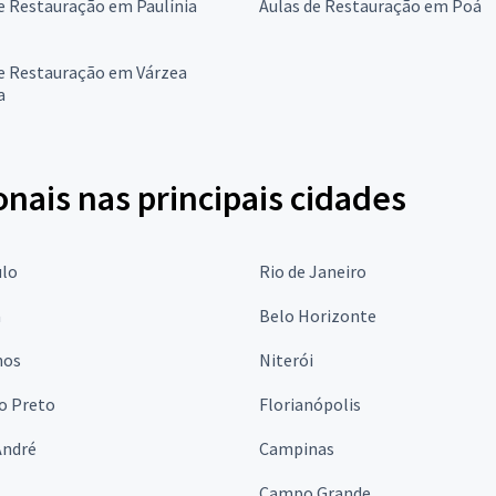
e Restauração em Paulínia
Aulas de Restauração em Poá
de Restauração em Várzea
a
onais nas principais cidades
ulo
Rio de Janeiro
a
Belo Horizonte
hos
Niterói
o Preto
Florianópolis
André
Campinas
s
Campo Grande