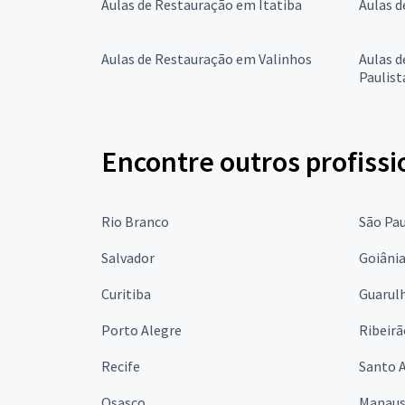
Aulas de Restauração em Itatiba
Aulas d
Aulas de Restauração em Valinhos
Aulas 
Paulist
Encontre outros profissi
Rio Branco
São Pa
Salvador
Goiâni
Curitiba
Guarul
Porto Alegre
Ribeirã
Recife
Santo 
Osasco
Manau