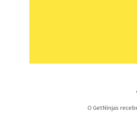
O GetNinjas receb