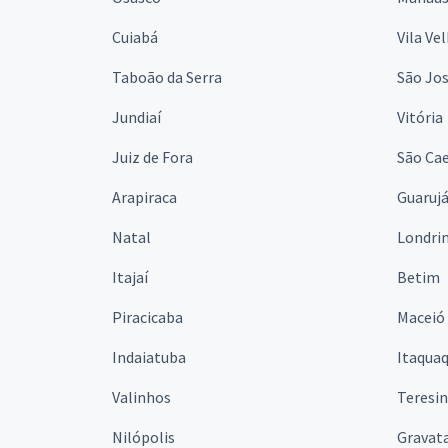
Cuiabá
Vila Ve
Taboão da Serra
São Jo
Jundiaí
Vitória
Juiz de Fora
São Cae
Arapiraca
Guaruj
Natal
Londri
Itajaí
Betim
Piracicaba
Maceió
Indaiatuba
Itaqua
Valinhos
Teresi
Nilópolis
Gravata