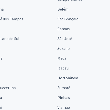
lha
Belém
sé dos Campos
São Gonçalo
Canoas
tano do Sul
São José
á
Suzano
na
Mauá
Itapevi
Hortolândia
quecetuba
Sumaré
na
Pinhais
í
Viamão