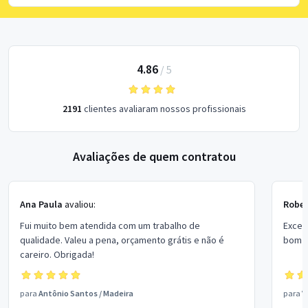
4.86
/
5
2191
clientes avaliaram nossos profissionais
Avaliações de quem contratou
Ana Paula
avaliou:
Rober
Fui muito bem atendida com um trabalho de
Excel
qualidade. Valeu a pena, orçamento grátis e não é
bom p
careiro. Obrigada!
para
Antônio Santos
/
Madeira
para
V