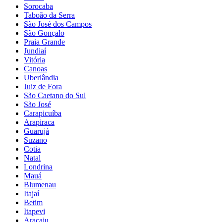
Sorocaba
Taboão da Serra
São José dos Campos
São Gonçalo
Praia Grande
Jundiaí
Vitória
Canoas
Uberlândia
Juiz de Fora
São Caetano do Sul
São José
Carapicuíba
Arapiraca
Guarujá
Suzano
Cotia
Natal
Londrina
Mauá
Blumenau
Itajaí
Betim
Itapevi
Aracaju