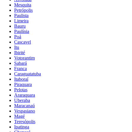
Mesquita
Petrópolis
Paulista
Limeira
Bauru
Paulínia
Poá
Cascavel
Itu
Ibirité
Votorantim
Sabará
Franca
Caraguatatuba
Itaboraí
Piraquara
Pelotas
Araraquara
Uberaba
Maracanaú
Vespasiano
Magé
Teresópolis
Ipatinga