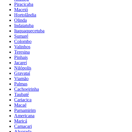
Piracicaba
Maceió
Hortolândia
Olinda
Indaiatuba
Itaquaquecetuba
Sumaré
Colombo
Valinhos
Teresina
Pinhais
Jacareí
Nilópolis
Gravataí
Viamão
Palmas
Cachoeirinha
Taubaté
Cariacica
Macaé
Parnamirim
Americana
Maricá
Camaçari
Alvorada