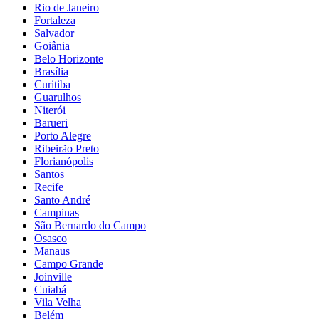
Rio de Janeiro
Fortaleza
Salvador
Goiânia
Belo Horizonte
Brasília
Curitiba
Guarulhos
Niterói
Barueri
Porto Alegre
Ribeirão Preto
Florianópolis
Santos
Recife
Santo André
Campinas
São Bernardo do Campo
Osasco
Manaus
Campo Grande
Joinville
Cuiabá
Vila Velha
Belém