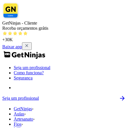
GetNinjas - Cliente
Receba orçamentos grátis
+30K
Baixar app
Seja um profissional
Como funciona?
Segurança
Seja um profissional
GetNinjas
›
Aulas
›
Artesanato
›
Fios
›