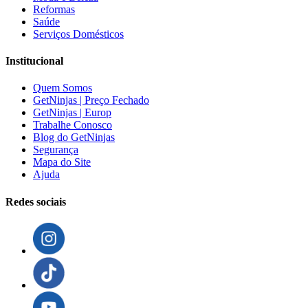
Reformas
Saúde
Serviços Domésticos
Institucional
Quem Somos
GetNinjas | Preço Fechado
GetNinjas | Europ
Trabalhe Conosco
Blog do GetNinjas
Segurança
Mapa do Site
Ajuda
Redes sociais