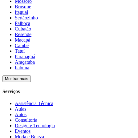
Mossoró
Brusque
Itaguaí
Sertãozinho
Palhoça
Cubatão
Resende
Macapá
Cambé
Tatuí
Paranaguá
Araçatuba
Itabuna
Mostrar mais
Serviços
Assistência Técnica
Aulas
Autos
Consultoria
Design e Tecnologia
Eventos
Moda e Beleza