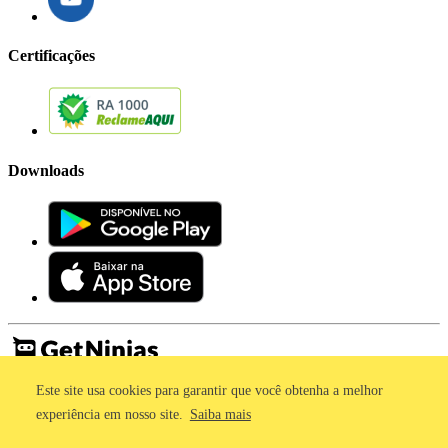
Certificações
Downloads
Este site usa cookies para garantir que você obtenha a melhor
Imprensa
Termos de Uso
experiência em nosso site.
Saiba mais
Política de Privacidade