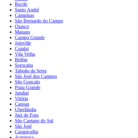
Recife
Santo André
Campinas
São Bernardo do Campo
Osasco
Manaus
Campo Grande
Joinville
Cuiabá
Vila Velha
Belém
Sorocaba
Taboão da Serra
São José dos Campos
São Gonçalo
Praia Grande
Jundiaí
Vitória
Canoas
Uberlândia
Juiz de Fora
São Caetano do Sul
São José
Carapicuíba
Arapiraca