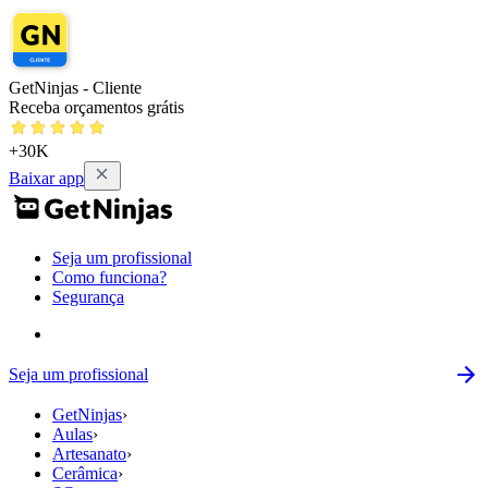
GetNinjas - Cliente
Receba orçamentos grátis
+30K
Baixar app
Seja um profissional
Como funciona?
Segurança
Seja um profissional
GetNinjas
›
Aulas
›
Artesanato
›
Cerâmica
›