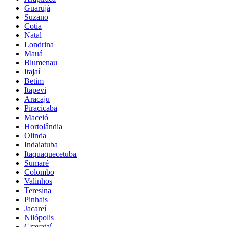
Guarujá
Suzano
Cotia
Natal
Londrina
Mauá
Blumenau
Itajaí
Betim
Itapevi
Aracaju
Piracicaba
Maceió
Hortolândia
Olinda
Indaiatuba
Itaquaquecetuba
Sumaré
Colombo
Valinhos
Teresina
Pinhais
Jacareí
Nilópolis
Gravataí