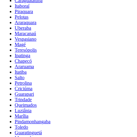
Caraguatatuba
Itaboraí
Piraquara
Pelotas
Araraquara
Uberaba
Maracanaú
Vespasiano
Magé
Teresópolis
Ipatinga
Chapecó
Araruama
Itatiba
Salto
Petrolina
Criciúma
Guarapari
Trindade
Queimados
Luziânia
Marília
Pindamonhangaba
Toledo
Guaratinguetá