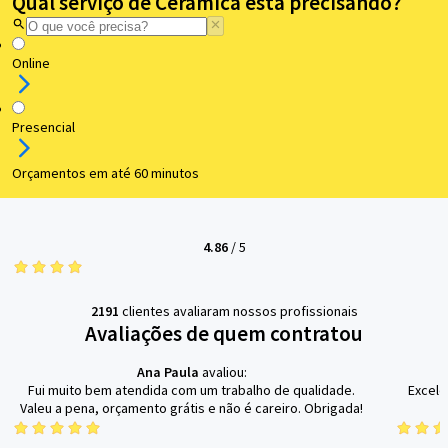
Qual serviço de Cerâmica está precisando?
Online
Presencial
Orçamentos em até 60 minutos
4.86
/
5
2191
clientes avaliaram nossos profissionais
Avaliações de quem contratou
Ana Paula
avaliou:
Fui muito bem atendida com um trabalho de qualidade.
Excele
Valeu a pena, orçamento grátis e não é careiro. Obrigada!