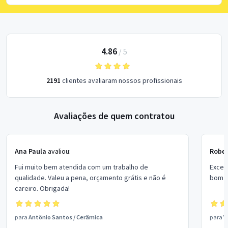
4.86
/
5
2191
clientes avaliaram nossos profissionais
Avaliações de quem contratou
Ana Paula
avaliou:
Rober
Fui muito bem atendida com um trabalho de
Excel
qualidade. Valeu a pena, orçamento grátis e não é
bom p
careiro. Obrigada!
para
Antônio Santos
/
Cerâmica
para
V