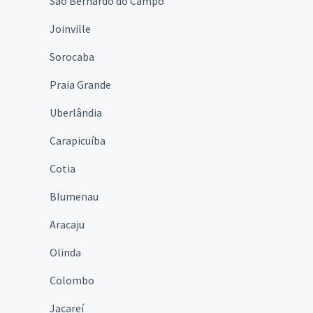
São Bernardo do Campo
Joinville
Sorocaba
Praia Grande
Uberlândia
Carapicuíba
Cotia
Blumenau
Aracaju
Olinda
Colombo
Jacareí