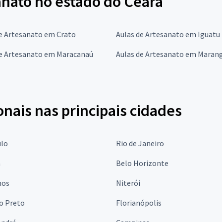
anato no estado do Ceará
e Artesanato em Crato
Aulas de Artesanato em Iguatu
de Artesanato em Maracanaú
Aulas de Artesanato em Maran
onais nas principais cidades
ulo
Rio de Janeiro
a
Belo Horizonte
hos
Niterói
o Preto
Florianópolis