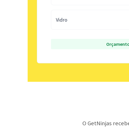
Vidro
Orçamento
O GetNinjas receb