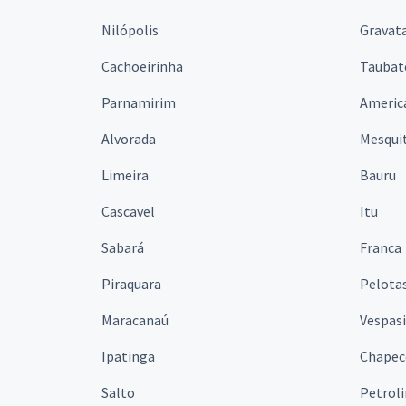
Nilópolis
Gravata
Cachoeirinha
Taubat
Parnamirim
Americ
Alvorada
Mesqui
Limeira
Bauru
Cascavel
Itu
Sabará
Franca
Piraquara
Pelota
Maracanaú
Vespas
Ipatinga
Chapec
Salto
Petrol