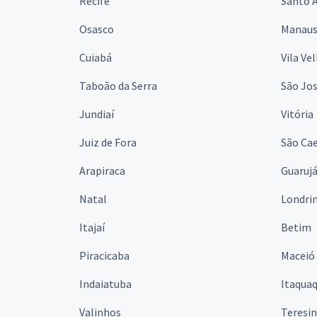
Recife
Santo 
Osasco
Manau
Cuiabá
Vila Ve
Taboão da Serra
São Jo
Jundiaí
Vitória
Juiz de Fora
São Cae
Arapiraca
Guaruj
Natal
Londri
Itajaí
Betim
Piracicaba
Maceió
Indaiatuba
Itaqua
Valinhos
Teresi