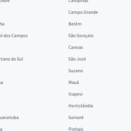
André
Campinas
s
Campo Grande
lha
Belém
sé dos Campos
São Gonçalo
Canoas
tano do Sul
São José
á
Suzano
na
Mauá
Itapevi
Hortolândia
quecetuba
Sumaré
na
Pinhais