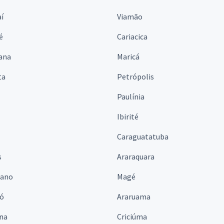
í
Viamão
é
Cariacica
ana
Maricá
ta
Petrópolis
Paulínia
Ibirité
Caraguatatuba
s
Araraquara
iano
Magé
ó
Araruama
ina
Criciúma