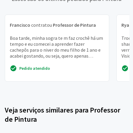
Francisco
contratou
Professor de Pintura
Ryan
Boa tarde, minha sogra te m faz crochê há um
Troco
tempo e eu comecei a aprender fazer
shama
cachepôs para o niver do meu filho de 1 ano e
verme
acabei gostando, ou seja, quero apenas
Visio
aprender fazer bolsas...
cósmi
Pedido atendido
Veja serviços similares para Professor
de Pintura