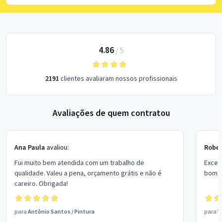
4.86
/
5
2191
clientes avaliaram nossos profissionais
Avaliações de quem contratou
Ana Paula
avaliou:
Rober
Fui muito bem atendida com um trabalho de
Excel
qualidade. Valeu a pena, orçamento grátis e não é
bom p
careiro. Obrigada!
para
Antônio Santos
/
Pintura
para
V