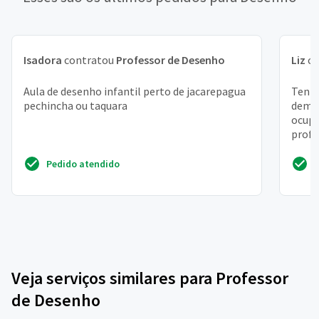
Isadora
contratou
Professor de Desenho
Liz
co
Aula de desenho infantil perto de jacarepagua
Tenh
pechincha ou taquara
demên
ocupa
profe
aulas
Pedido atendido
Veja serviços similares para Professor
de Desenho