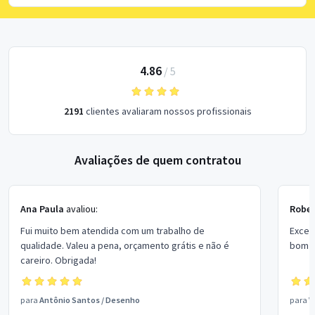
4.86
/
5
2191
clientes avaliaram nossos profissionais
Avaliações de quem contratou
Ana Paula
avaliou:
Rober
Fui muito bem atendida com um trabalho de
Excel
qualidade. Valeu a pena, orçamento grátis e não é
bom p
careiro. Obrigada!
para
Antônio Santos
/
Desenho
para
V