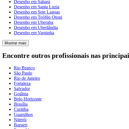
Desenho em Sabará
Desenho em Santa Luzia
Desenho em Sete Lagoas
Desenho em Teófilo Otoni
Desenho em Uberaba
Desenho em Uberlândia
Desenho em Varginha
Mostrar mais
Encontre outros profissionais nas principai
Rio Branco
São Paulo
Rio de Janeiro
Fortaleza
Salvador
Goiânia
Belo Horizonte
Brasília
Curitiba
Guarulhos
Niterói
Barueri