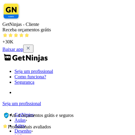
GetNinjas - Cliente
Receba orçamentos grátis
+30K
Baixar app
Seja um profissional
Como funciona?
Segurança
Seja um profissional
GetNinjas
›
Até 4 orçamentos grátis e seguros
Aulas
›
Artes
›
Profissionais avaliados
Desenho
›