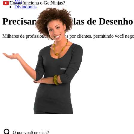
MG
›
Como funciona o GetNinjas?
Divinópolis
Precisando de Aulas de Desenho
Milhares de profissionais avaliados por clientes, permitindo você ne