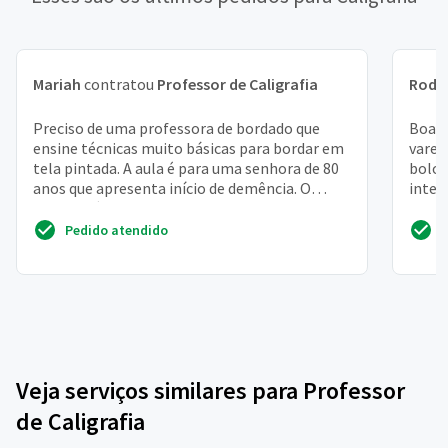
Mariah
contratou
Professor de Caligrafia
Rodr
Preciso de uma professora de bordado que
Boa n
ensine técnicas muito básicas para bordar em
varej
tela pintada. A aula é para uma senhora de 80
bolos
anos que apresenta início de demência. O
inter
bordado é para...
Pedido atendido
Veja serviços similares para Professor
de Caligrafia