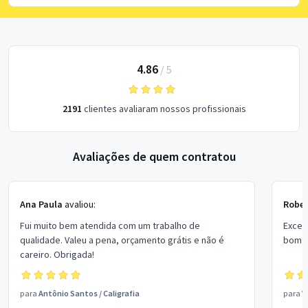
4.86
/
5
2191
clientes avaliaram nossos profissionais
Avaliações de quem contratou
Ana Paula
avaliou:
Rober
Fui muito bem atendida com um trabalho de
Excel
qualidade. Valeu a pena, orçamento grátis e não é
bom p
careiro. Obrigada!
para
Antônio Santos
/
Caligrafia
para
V