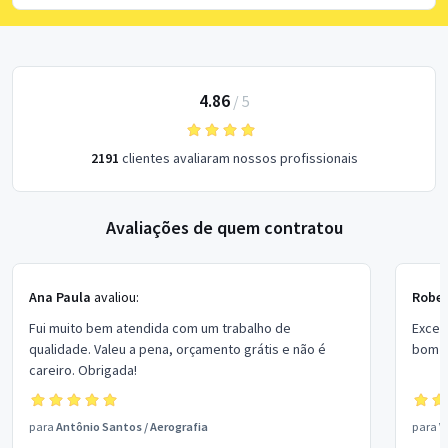
4.86
/
5
2191
clientes avaliaram nossos profissionais
Avaliações de quem contratou
Ana Paula
avaliou:
Rober
Fui muito bem atendida com um trabalho de
Excel
qualidade. Valeu a pena, orçamento grátis e não é
bom p
careiro. Obrigada!
para
Antônio Santos
/
Aerografia
para
V