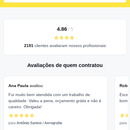
4.86
/
5
2191
clientes avaliaram nossos profissionais
Avaliações de quem contratou
Ana Paula
avaliou:
Rober
Fui muito bem atendida com um trabalho de
Excel
qualidade. Valeu a pena, orçamento grátis e não é
bom 
careiro. Obrigada!
para
Antônio Santos
/
Aerografia
para
V