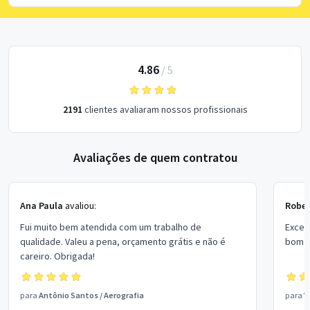
4.86
/
5
2191
clientes avaliaram nossos profissionais
Avaliações de quem contratou
Ana Paula
avaliou:
Rober
Fui muito bem atendida com um trabalho de
Excel
qualidade. Valeu a pena, orçamento grátis e não é
bom p
careiro. Obrigada!
para
Antônio Santos
/
Aerografia
para
V