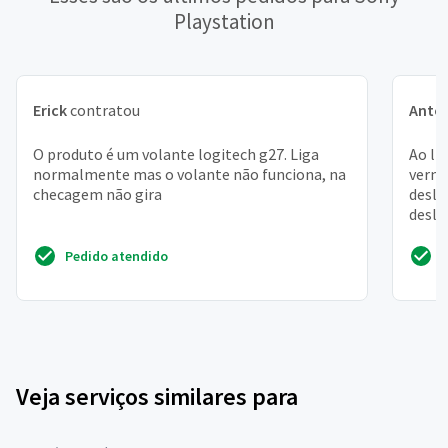
Playstation
Erick
contratou
Anton
O produto é um volante logitech g27. Liga
Ao lig
normalmente mas o volante não funciona, na
verme
checagem não gira
desli
desli
necess
Pedido atendido
Veja serviços similares para