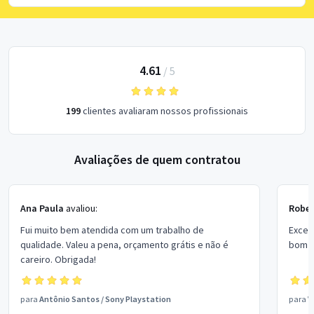
4.61
/
5
199
clientes avaliaram nossos profissionais
Avaliações de quem contratou
Ana Paula
avaliou:
Rober
Fui muito bem atendida com um trabalho de
Excel
qualidade. Valeu a pena, orçamento grátis e não é
bom p
careiro. Obrigada!
para
Antônio Santos
/
Sony Playstation
para
V